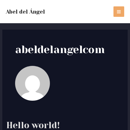
Ir
MA
al
Abel del Ángel
ME
contenido
abeldelangelcom
Hello world!